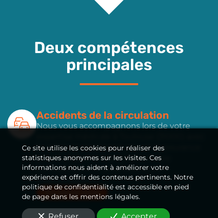
Deux compétences
principales
Accidents de la circulation
Nous vous accompagnons lors de votre
expertise médicale
à Toulouse (31000)
avec
le médecin missionné par votre assurance
Ce site utilise les cookies pour réaliser des
statistiques anonymes sur les visites. Ces
pour établir une expertise amiable
informations nous aident à améliorer votre
contradictoire et améliorer votre
expérience et offrir des contenus pertinents. Notre
indemnisation.
politique de confidentialité est accessible en pied
En savoir plus
de page dans les mentions légales.
Refuser
Accepter