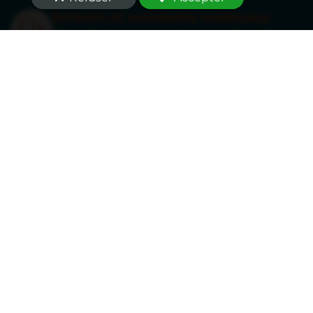
Erreurs et accidents médicaux
Notre équipe vous accompagne lors de
l’expertise judiciaire
à Toulouse (31000)
où
seul un médecin dédié à la défense de vos
intérêts sera en mesure de défendre votre
position sur le plan médical.
En savoir plus
Un médecin-conseil
réputé pour vous
obtenir les
justes
indemnisations