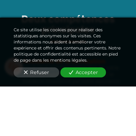
Deux compétences
principales
Ce site utilise les cookies pour réaliser des
statistiques anonymes sur les visites. Ces
informations nous aident à améliorer votre
expérience et offrir des contenus pertinents. Notre
politique de confidentialité est accessible en pied
de page dans les mentions légales.
Accidents de la circulation
Nous vous accompagnons lors de votre
Refuser
Accepter
expertise médicale
à Paris (75)
avec le
médecin missionné par votre assurance
pour établir une expertise amiable
contradictoire et améliorer votre
indemnisation.
En savoir plus
Erreurs et accidents médicaux