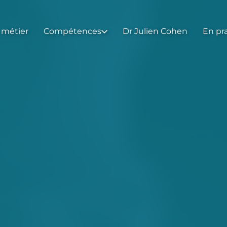
 métier
Compétences
Dr Julien Cohen
En pr