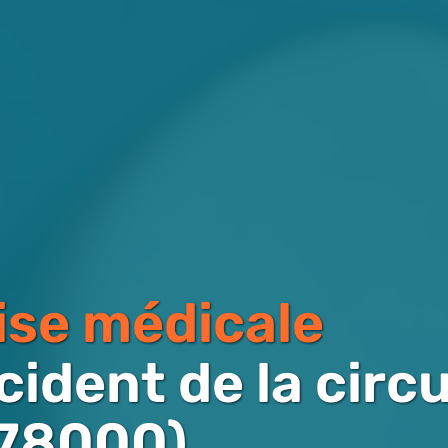
ise médicale
cident de la circ
 (78000)