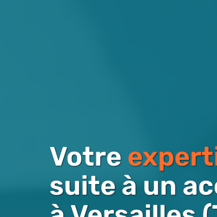
Votre
expert
suite à un ac
à Versailles