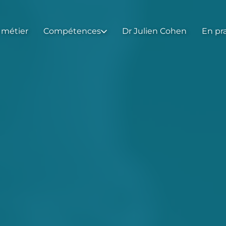
 métier
Compétences
Dr Julien Cohen
En pr