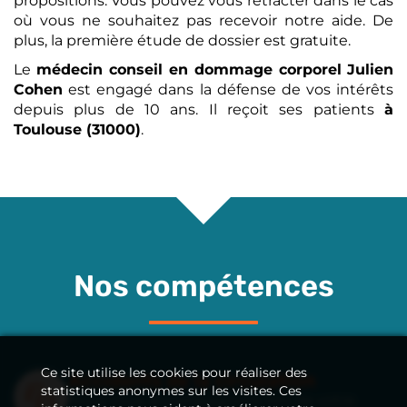
propositions. Vous pouvez vous rétracter dans le cas
où vous ne souhaitez pas recevoir notre aide. De
plus, la première étude de dossier est gratuite.
Le
médecin conseil en dommage corporel
Julien
Cohen
est engagé dans la défense de vos intérêts
depuis plus de 10 ans. Il reçoit ses patients
à
Toulouse (31000)
.
Nos compétences
Ce site utilise les cookies pour réaliser des
Accidents de la circulation
statistiques anonymes sur les visites. Ces
Nous vous accompagnons lors de votre