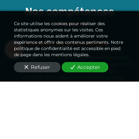
Nos compétences
Ce site utilise les cookies pour réaliser des
statistiques anonymes sur les visites. Ces
informations nous aident à améliorer votre
expérience et offrir des contenus pertinents. Notre
Accidents de la circulation
politique de confidentialité est accessible en pied
Nous vous accompagnons lors de votre
de page dans les mentions légales.
expertise médicale
à Boulogne-Billancourt
(92100)
avec le médecin missionné par votre
Refuser
Accepter
assurance pour établir une expertise
amiable contradictoire et améliorer votre
indemnisation.
En savoir plus
Accidents médicaux
Suite à une erreur médicale, notre équipe
vous accompagne lors de l’expertise
judiciaire
à Boulogne-Billancourt (92100)
où