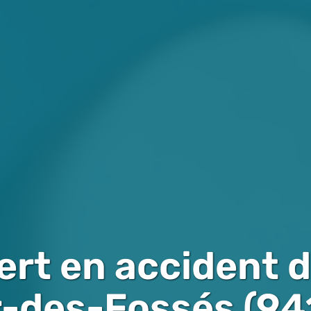
rt en accident d
r-des-Fossés (94