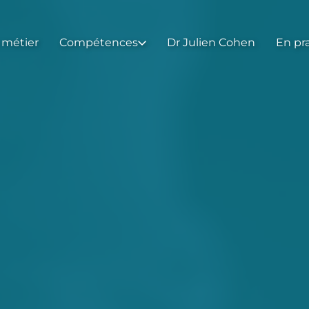
 métier
Compétences
Dr Julien Cohen
En pr