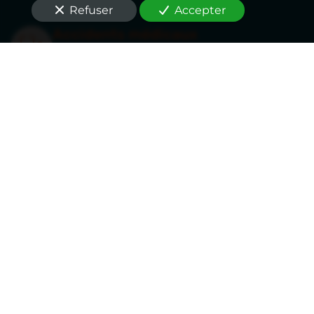
Refuser
Accepter
Accidents médicaux
Suite à une erreur médicale, notre équipe
vous accompagne lors de l’expertise
judiciaire
à Nantes (44000)
où seul un
médecin dédié à la défense de vos intérêts
sera en mesure de défendre votre position
sur le plan médical.
En savoir plus
Un expert réputé et
engagé
à Nantes (44000)