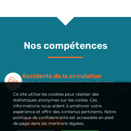
Nos compétences
Accidents de la circulation
Nous vous accompagnons lors de votre
expertise médicale
à Nantes (44000)
avec le
Ce site utilise les cookies pour réaliser des
médecin missionné par votre assurance
statistiques anonymes sur les visites. Ces
pour établir une expertise amiable
informations nous aident à améliorer votre
contradictoire et améliorer votre
expérience et offrir des contenus pertinents. Notre
indemnisation.
politique de confidentialité est accessible en pied
En savoir plus
de page dans les mentions légales.