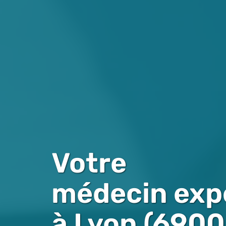
Votre
médecin exp
à Lyon (6900