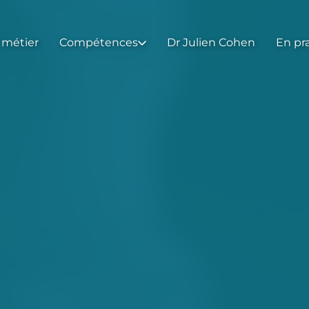
 métier
Compétences
Dr Julien Cohen
En pr