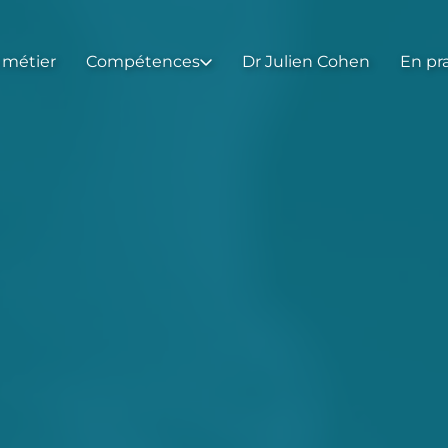
 métier
Compétences
Dr Julien Cohen
En pr