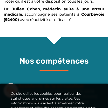
noter qu’il est à votre disposition tous les jours.
Dr. Julien Cohen
,
médecin suite à une erreur
médicale
, accompagne ses patients
à Courbevoie
(92400)
avec réactivité et efficacité.
Nos compétences
Accidents de la circulation
Nous vous accompagnons lors de votre
Ce site utilise les cookies pour réaliser des
expertise médicale
à Courbevoie (92400)
statistiques anonymes sur les visites. Ces
avec le médecin missionné par votre
informations nous aident à améliorer votre
assurance pour établir une expertise
expérience et offrir des contenus pertinents. Notre