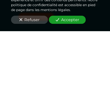
amiable contradictoire et améliorer votre
politique de confidentialité est accessible en pied
de page dans les mentions légales.
indemnisation.
En savoir plus
Refuser
Accepter
Accidents médicaux
Suite à une erreur médicale, notre équipe
vous accompagne lors de l’expertise
judiciaire
à Courbevoie (92400)
où seul un
médecin dédié à la défense de vos intérêts
sera en mesure de défendre votre position
sur le plan médical.
En savoir plus
Un expert réputé et