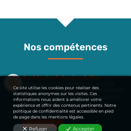
Nos compétences
Accidents de la circulation
Nous vous accompagnons lors de votre
Ce site utilise les cookies pour réaliser des
expertise médicale
à Versailles (78000)
avec
statistiques anonymes sur les visites. Ces
le médecin missionné par votre assurance
informations nous aident à améliorer votre
pour établir une expertise amiable
expérience et offrir des contenus pertinents. Notre
contradictoire et améliorer votre
politique de confidentialité est accessible en pied
indemnisation.
de page dans les mentions légales.
En savoir plus
Refuser
Accepter